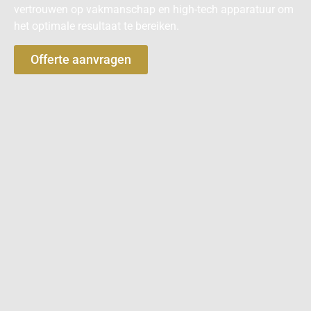
vertrouwen op vakmanschap en high-tech apparatuur om
het optimale resultaat te bereiken.
Offerte aanvragen