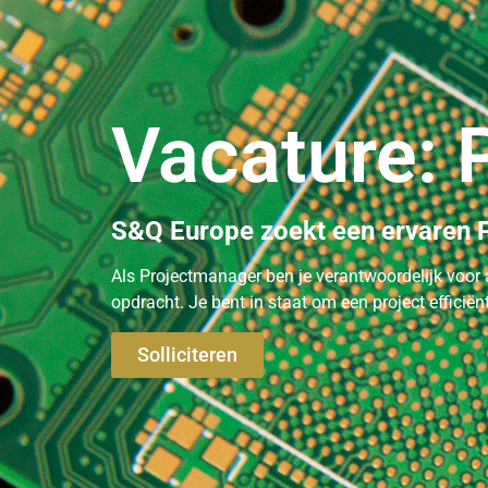
Vacature: 
S&Q Europe zoekt een ervaren 
Als Projectmanager ben je verantwoordelijk voor a
opdracht. Je bent in staat om een project efficiën
Solliciteren