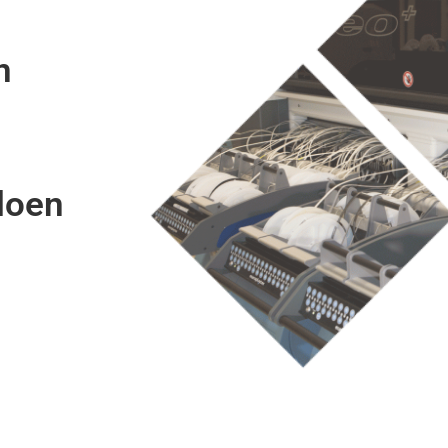
n
doen