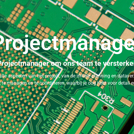
Projectmanage
Projectmanager om ons team te versterke
lle aspecten van het project, van de initiële planning en dataver
t te managen en te coördineren, waarbij je oog hebt voor detail en