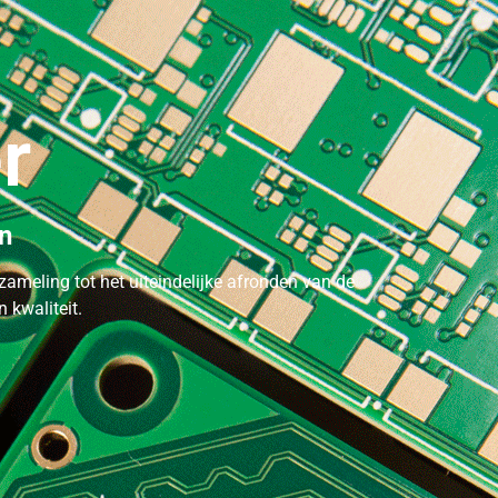
r
n
zameling tot het uiteindelijke afronden van de
 kwaliteit.